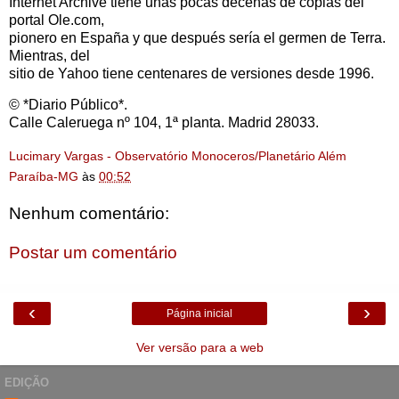
Internet Archive tiene unas pocas decenas de copias del
portal Ole.com,
pionero en España y que después sería el germen de Terra.
Mientras, del
sitio de Yahoo tiene centenares de versiones desde 1996.
© *Diario Público*.
Calle Caleruega nº 104, 1ª planta. Madrid 28033.
Lucimary Vargas - Observatório Monoceros/Planetário Além
Paraíba-MG
às
00:52
Nenhum comentário:
Postar um comentário
‹
›
Página inicial
Ver versão para a web
EDIÇÃO